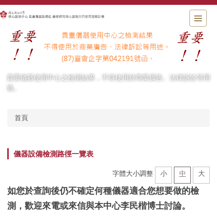
跳
到
主
要
內
容
區
貴重儀器使用中心之檢測結果，不得使用於商業廣告、法律訴訟等用
途。
首頁
儀器設備檢測路徑一覽表
字體大小調整
小
中
大
如您於查詢後仍不確定何種儀器適合您想要做的檢
測，歡迎來電或來信與本中心李民楷博士討論。