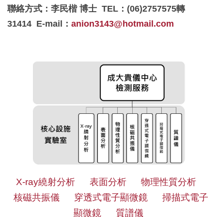
聯絡方式：李民楷 博士
TEL：(06)2757575轉
31414
E-mail：
anion3143@hotmail.com
成大貴儀中心檢測服務
X-ray
繞
射
分
析
表
面
分
析
物
理
性
質
分
析
核
磁
共
振
儀
穿
透
式
電
子
顯
微
鏡
掃
描
式
電
子
顯
微
鏡
質
譜
儀