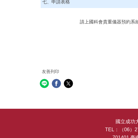
七、申請表格
請上國科會貴重儀器預約系
友善列印
國立成功
TEL：（06）27
701401