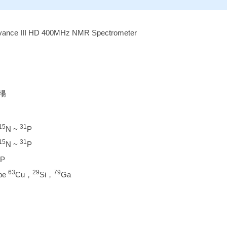
e III HD 400MHz NMR Spectrometer
磁場
15
31
N ~
P
15
31
N ~
P
P
63
29
79
obe
Cu，
Si，
Ga