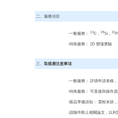
二、服務項目
13
29
31
‧一般服務：
C，
Si，
‧特殊服務： 2D 變溫實驗
三、
取樣應注意事項
‧一般服務： 詳填申請表
‧特殊服務： 可直接與操作
‧樣品準備須知： 需粉末狀，
‧請隨件附上相關論文，以利