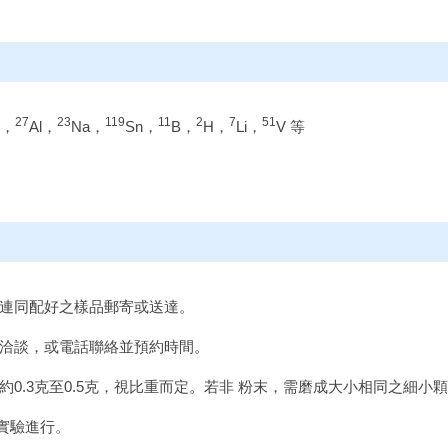
27
23
119
11
2
7
51
P，
Al，
Na，
Sn，
B，
H，
Li，
V 等
格，連同配好之樣品郵寄或送達。
員洽談，或電話聯絡並預約時間。
約0.3克至0.5克，視比重而定。若非 粉末，需磨成大小相同之細小顆
實驗進行。