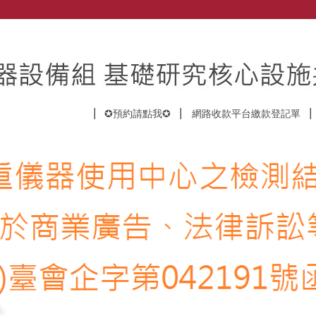
✪預約請點我✪
網路收款平台繳款登記單
。