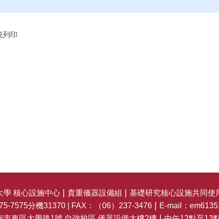
統列印
|
|
大學 核心設施中心
貴重儀器設備組
基礎研究核心設施共同使
|
5-7575分機31370 | FAX：（06）237-3476
E-mail：em6135
|
 臺南市東區大學路1號 自強校區 儀器設備大樓2樓
中午12點至13