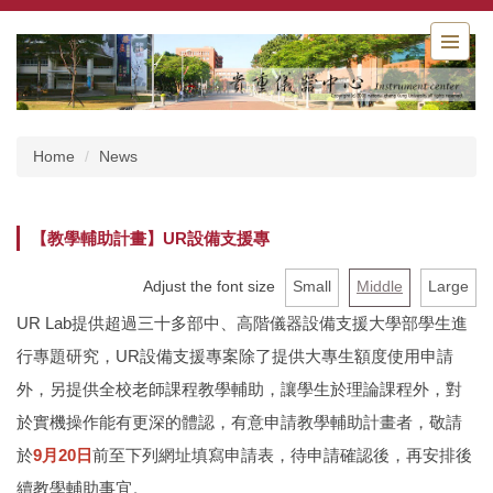
Jump
to
the
main
content
block
Home
News
【教學輔助計畫】UR設備支援專
Adjust the font size
Small
Middle
Large
UR Lab提供超過三十多部中、高階儀器設備支援大學部學生進
行專題研究，UR設備支援專案除了提供大專生額度使用申請
外，另提供全校老師課程教學輔助，讓學生於理論課程外，對
於實機操作能有更深的體認，有意申請教學輔助計畫者，敬請
於
9月20日
前至下列網址填寫申請表，待申請確認後，再安排後
續教學輔助事宜。